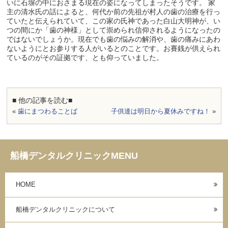
いに石塀の中におさまる現在の姿になってしまったそうです。 家
主の清水氏の話によると、何代か前の先祖が村人の歯の治療を行っ
ていたと伝えられていて、この家の氏神であった白山大明神が、い
つの間にか「歯の神様」として崇められ信仰されるようになったの
ではないでしょうか。現在でも歯の悩みの解消や、歯の痛みにあわ
ないようにとお参りする人がいるとのことです。お賽銭が供えられ
ているのがその証拠です、とも仰っていました。
■ 他の記事を読む■
«
歯にまつわることば
子供達は明日から夏休みですね！
»
船橋デンタルクリニックMENU
HOME
船橋デンタルクリニックについて