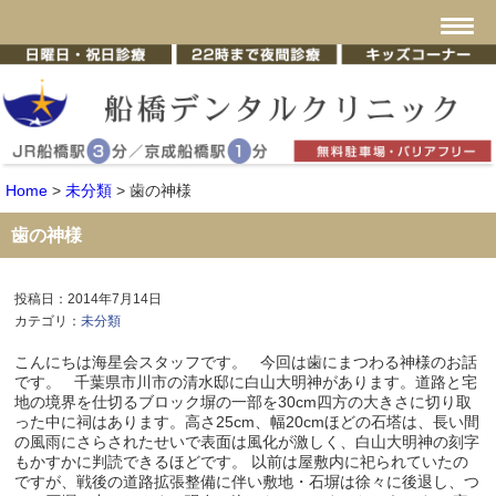
Home
>
未分類
>
歯の神様
歯の神様
投稿日：2014年7月14日
カテゴリ：
未分類
こんにちは海星会スタッフです。 今回は歯にまつわる神様のお話
です。 千葉県市川市の清水邸に白山大明神があります。道路と宅
地の境界を仕切るブロック塀の一部を30cm四方の大きさに切り取
った中に祠はあります。高さ25cm、幅20cmほどの石塔は、長い間
の風雨にさらされたせいで表面は風化が激しく、白山大明神の刻字
もかすかに判読できるほどです。 以前は屋敷内に祀られていたの
ですが、戦後の道路拡張整備に伴い敷地・石塀は徐々に後退し、つ